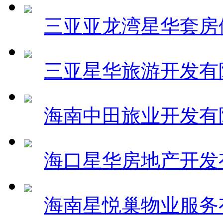
三亚亚龙湾星华套房
三亚星华旅游开发有
海南中田旅业开发有
海口星华房地产开发
海南星悦巢物业服务