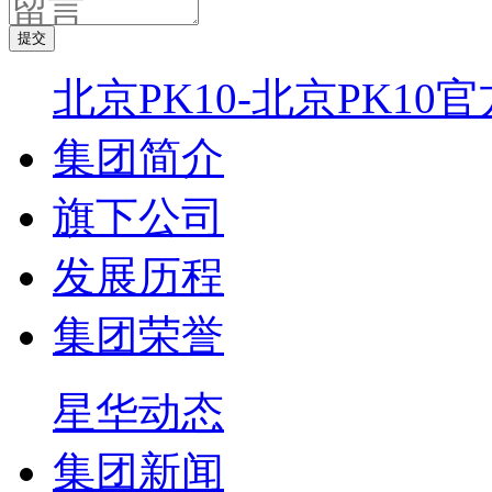
北京PK10-北京PK10
集团简介
旗下公司
发展历程
集团荣誉
星华动态
集团新闻