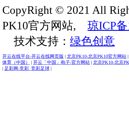
CopyRight © 2021 All 
PK10官方网站,
琼ICP备1
技术支持：
绿色创意
开云在线平台-开云在线网页版
|
北京PK10-北京PK10官方网站
体育（中国）
|
开云「中国」电子-官方网站
|
北京PK10-北京P
|
足彩网-竞彩_竞彩足球
|