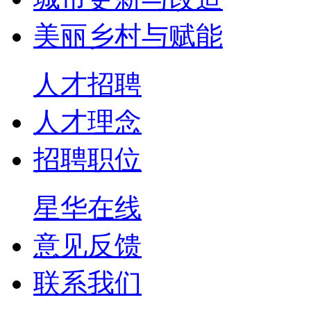
美丽乡村与赋能
人才招聘
人才理念
招聘职位
星华在线
意见反馈
联系我们