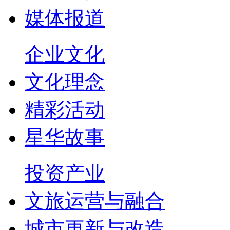
媒体报道
企业文化
文化理念
精彩活动
星华故事
投资产业
文旅运营与融合
城市更新与改造