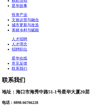
精彩活动
星华故事
投资产业
文旅运营与融合
城市更新与改造
美丽乡村与赋能
人才招聘
人才理念
招聘职位
星华在线
意见反馈
联系我们
联系我们
地址：海口市海秀中路51-1号星华大厦20层
电话：0898-66766228