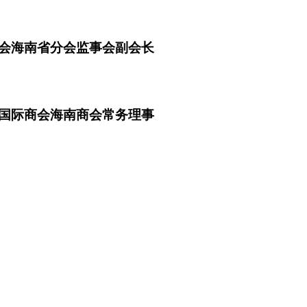
会海南省分会监事会副会长
国际商会海南商会常务理事