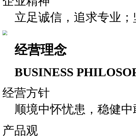
企业精神
立足诚信，追求专业；
经营理念
BUSINESS PHILOSO
经营方针
顺境中怀忧患，稳健中
产品观