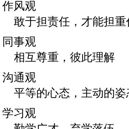
作风观
敢于担责任，才能担重
同事观
相互尊重，彼此理解
沟通观
平等的心态，主动的姿
学习观
勤学广才，弃学落伍