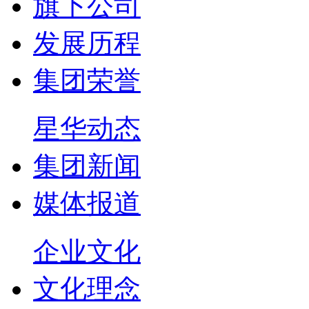
旗下公司
发展历程
集团荣誉
星华动态
集团新闻
媒体报道
企业文化
文化理念