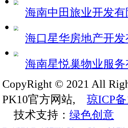
海南中田旅业开发有
海口星华房地产开发
海南星悦巢物业服务
CopyRight © 2021 All 
PK10官方网站,
琼ICP备1
技术支持：
绿色创意