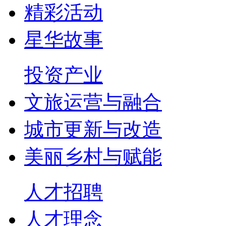
精彩活动
星华故事
投资产业
文旅运营与融合
城市更新与改造
美丽乡村与赋能
人才招聘
人才理念