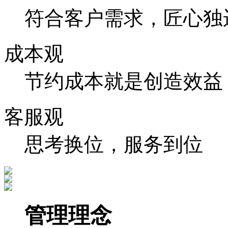
符合客户需求，匠心独
成本观
节约成本就是创造效益
客服观
思考换位，服务到位
管理理念