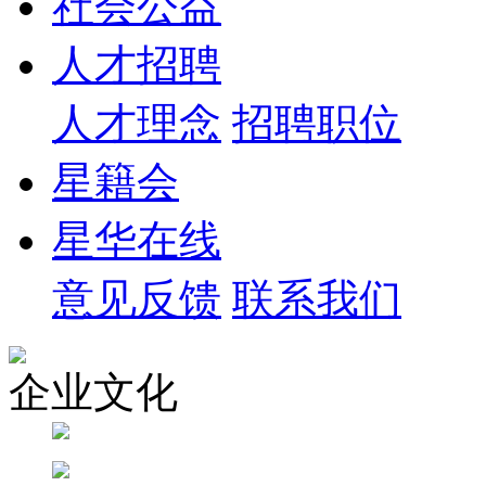
社会公益
人才招聘
人才理念
招聘职位
星籍会
星华在线
意见反馈
联系我们
企业文化