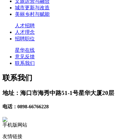
文旅运营与融合
城市更新与改造
美丽乡村与赋能
人才招聘
人才理念
招聘职位
星华在线
意见反馈
联系我们
联系我们
地址：海口市海秀中路51-1号星华大厦20层
电话：0898-66766228
手机版网站
友情链接