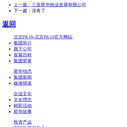
上一篇：三亚星华旅业发展有限公司
下一篇：没有了
返回
北京PK10-北京PK10官方网站,
集团简介
旗下公司
发展历程
集团荣誉
星华动态
集团新闻
媒体报道
企业文化
文化理念
精彩活动
星华故事
投资产业