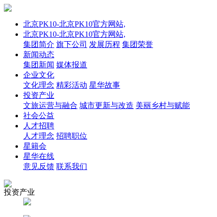
北京PK10-北京PK10官方网站,
北京PK10-北京PK10官方网站,
集团简介
旗下公司
发展历程
集团荣誉
新闻动态
集团新闻
媒体报道
企业文化
文化理念
精彩活动
星华故事
投资产业
文旅运营与融合
城市更新与改造
美丽乡村与赋能
社会公益
人才招聘
人才理念
招聘职位
星籍会
星华在线
意见反馈
联系我们
投资产业