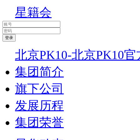
星籍会
北京PK10-北京PK10
集团简介
旗下公司
发展历程
集团荣誉