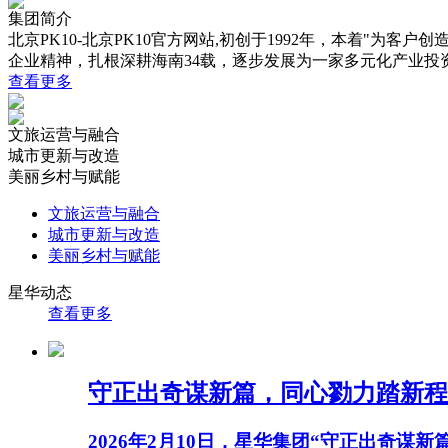
集团简介
北京PK10-北京PK10官方网站,初创于1992年，本着"
企业精神，扎根深耕海南34载，逐步发展为一家多元化产业
查看更多
文旅运营与融合
城市更新与改造
美丽乡村与赋能
文旅运营与融合
城市更新与改造
美丽乡村与赋能
星华动态
查看更多
守正出奇谋新篇，同心勠力踏新程 |
2026年2月10日，星华集团“守正出奇谋