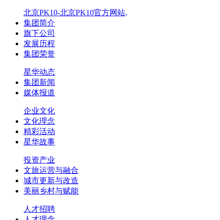
北京PK10-北京PK10官方网站,
集团简介
旗下公司
发展历程
集团荣誉
星华动态
集团新闻
媒体报道
企业文化
文化理念
精彩活动
星华故事
投资产业
文旅运营与融合
城市更新与改造
美丽乡村与赋能
人才招聘
人才理念