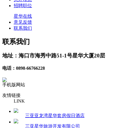
招聘职位
星华在线
意见反馈
联系我们
联系我们
地址：海口市海秀中路51-1号星华大厦20层
电话：0898-66766228
手机版网站
友情链接
LINK
三亚亚龙湾星华套房假日酒店
三亚星华旅游开发有限公司